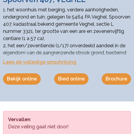
1. het woonhuis met berging, verdere aanhorigheden,
ondergrond en tuin, gelegen te 5464 PA Veghel, Spoorven
407, kadastraal bekend gemeente Veghel, sectie L
nummer 3321, ter grootte van een are en zevenenvijftig
centiare (1 a 57 ca),
2. het een/zeventiende (1/17) onverdeeld aandeel in de
eigendom van de aangrenzende strook grond, bestemd
tot voetpad, gelegen te Veghel, Spoorven, kadastraal
Lees de volledige omschrijving
bekend gemeente Veghel, sectie L nummer 3320, ter
grootte van een are en eenenvijftig centiare (1 a 51 ca)
Bekijk online
Bied online
Brochure
met bestemming mandeligheid,
Er is een aantekening bij het Kadaster, woordelijk luidende:
"Publiekrechtelijke beperking in de zin van de Wet
kenbaarheid publiekrechtelijke beperkingen onroerende
zaken
Vervallen
Er zijn geen beperkingen bekend
Deze veiling gaat niet door!
Overige aantekening Erfdienstbaarheid