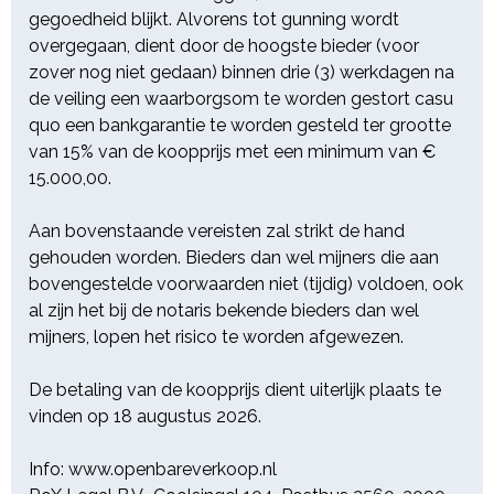
gegoedheid blijkt. Alvorens tot gunning wordt
De betaling van de koopprijs dient
overgegaan, dient door de hoogste bieder (voor
uiterlijk plaats te vinden op 18
zover nog niet gedaan) binnen drie (3) werkdagen na
augustus 2026.
de veiling een waarborgsom te worden gestort casu
quo een bankgarantie te worden gesteld ter grootte
Info: www.openbareverkoop.nl
van 15% van de koopprijs met een minimum van €
RoX Legal B.V., Coolsingel 104,
15.000,00.
Postbus 2560, 3000 CN
Rotterdam, tel. 010 20 01 717, in
Aan bovenstaande vereisten zal strikt de hand
behandeling bij Demi Hansum.
gehouden worden. Bieders dan wel mijners die aan
bovengestelde voorwaarden niet (tijdig) voldoen, ook
al zijn het bij de notaris bekende bieders dan wel
mijners, lopen het risico te worden afgewezen.
De betaling van de koopprijs dient uiterlijk plaats te
vinden op 18 augustus 2026.
Info: www.openbareverkoop.nl