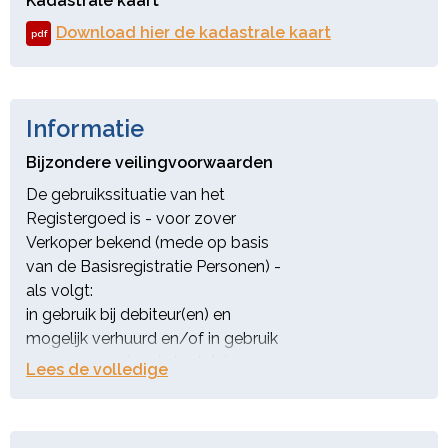
Kadastrale kaart
Download hier de kadastrale kaart
pdf
Informatie
Bijzondere veilingvoorwaarden
De gebruikssituatie van het
Registergoed is - voor zover
Verkoper bekend (mede op basis
van de Basisregistratie Personen) -
als volgt:
in gebruik bij debiteur(en) en
mogelijk verhuurd en/of in gebruik
gegeven aan (een) derde(n).
Lees de volledige
veilingvoorwaarden
Wellicht wordt er in strijd met het in
de hypotheekakte opgenomen