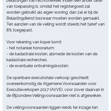
belastingen van rechtsverkeer. Indien een ander tarief
biedingen via het internetplatform
van toepassing is, omdat het registergoed zal
van de besloten vennootschap
worden gebruikt als eigen woning; dan zal er bij de
met beperkte aansprakelijkheid:
Belastingdienst bezwaar moeten worden gemaakt.
Openbare Verkoop
Ten aanzien van de veiling wordt steeds het tarief van
Exploitatiemaatschappij (Ovex)
8% toegepast.
B.V., handelend onder de naam
Openbareverkoop.nl, statutair
Voor rekening van koper komt:
gevestigd te Amersfoort,
- het notarieel honorarium;
kantoorhoudende te 3826 JB
- de kadastrale kosten, alsmede de kosten van de
Amersfoort, Taunus 23,
kadastrale recherches;
ingeschreven in het handelsregister
- de eventuele ontruimingskosten;
bij de Kamer van Koophandel
onder nummer 23088145, zijnde
De openbare executoriale verkoop geschiedt
www openbareverkoop nl en
overeenkomstig de Algemene Voorwaarden voor
voorts zich bij de openbare
Executieverkopen 2017 (AVVE), voor zover daarvan in
verkoop desgevraagd te
de Bijzondere Veilingvoorwaarden niet is afgeweken.
legitimeren en een verklaring van
hun bank te overleggen, waaruit
De veilingvoorwaarden liggen reeds ter inzage ten