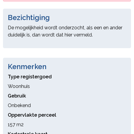
Afkomstig uit stuk Hyp4 40391/122 Eindhoven
Ingeschreven op 08-08-2005 om 09:00
Bezichtiging
Overige aantekening Erfdienstbaarheid
Afkomstig uit stuk Hyp4 40359/192 Eindhoven
De mogelijkheid wordt onderzocht, als een en ander
Ingeschreven op 03-06-2005 om 09:00"
duidelijk is, dan wordt dat hier vermeld.
Kenmerken
Type registergoed
Woonhuis
Gebruik
Onbekend
Oppervlakte perceel
157 m
2