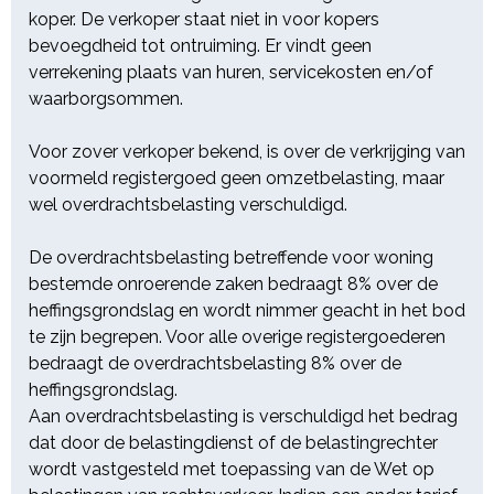
geschiedt overeenkomstig de
koper. De verkoper staat niet in voor kopers
Algemene Voorwaarden voor
bevoegdheid tot ontruiming. Er vindt geen
Executieverkopen 2017 (AVVE),
verrekening plaats van huren, servicekosten en/of
voor zover daarvan in de
waarborgsommen.
Bijzondere Veilingvoorwaarden niet
is afgeweken.
Voor zover verkoper bekend, is over de verkrijging van
voormeld registergoed geen omzetbelasting, maar
De veilingvoorwaarden liggen
wel overdrachtsbelasting verschuldigd.
reeds ter inzage ten kantore van
bovengenoemde notarissen.
De overdrachtsbelasting betreffende voor woning
bestemde onroerende zaken bedraagt 8% over de
Tot en met 23 juni 2026 kan
heffingsgrondslag en wordt nimmer geacht in het bod
onderhands schriftelijk een bod
te zijn begrepen. Voor alle overige registergoederen
worden uitgebracht ten kantore
bedraagt de overdrachtsbelasting 8% over de
van bovengenoemde notarissen.
heffingsgrondslag.
Aan overdrachtsbelasting is verschuldigd het bedrag
Zoals bekend, dienen alle bieders
dat door de belastingdienst of de belastingrechter
en mijners te voldoen aan de
wordt vastgesteld met toepassing van de Wet op
vereisten voor het uitbrengen van