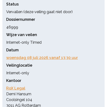
Status
over de verkrijging van voormeld
registergoed geen omzetbelasting,
Vervallen (deze veiling gaat niet door)
maar wel overdrachtsbelasting
Dossiernummer
verschuldigd.
46999
De overdrachtsbelasting
Wijze van veilen
betreffende voor woning bestemde
Internet-only Timed
onroerende zaken bedraagt 8%
Datum
over de heffingsgrondslag en
wordt nimmer geacht in het bod te
woensdag 08 juli 2026 vanaf 13:30 uur
zijn begrepen. Voor alle overige
Veilinglocatie
registergoederen bedraagt de
Internet-only
overdrachtsbelasting 8% over de
heffingsgrondslag.
Kantoor
Aan overdrachtsbelasting is
RoX Legal
verschuldigd het bedrag dat door
Demi Hansum
de belastingdienst of de
Coolsingel 104
belastingrechter wordt vastgesteld
3011 AG Rotterdam