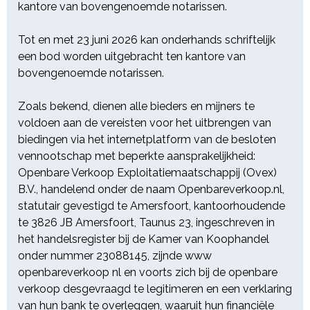
hun financiële gegoedheid blijkt.
kantore van bovengenoemde notarissen.
Alvorens tot gunning wordt
overgegaan, dient door de hoogste
Tot en met 23 juni 2026 kan onderhands schriftelijk
bieder (voor zover nog niet
een bod worden uitgebracht ten kantore van
gedaan) binnen drie (3) werkdagen
bovengenoemde notarissen.
na de veiling een waarborgsom te
worden gestort casu quo een
Zoals bekend, dienen alle bieders en mijners te
bankgarantie te worden gesteld ter
voldoen aan de vereisten voor het uitbrengen van
grootte van 15% van de koopprijs
biedingen via het internetplatform van de besloten
met een minimum van € 15.000,00.
vennootschap met beperkte aansprakelijkheid:
Openbare Verkoop Exploitatiemaatschappij (Ovex)
Aan bovenstaande vereisten zal
B.V., handelend onder de naam Openbareverkoop.nl,
strikt de hand gehouden worden.
statutair gevestigd te Amersfoort, kantoorhoudende
Bieders dan wel mijners die aan
te 3826 JB Amersfoort, Taunus 23, ingeschreven in
bovengestelde voorwaarden niet
het handelsregister bij de Kamer van Koophandel
(tijdig) voldoen, ook al zijn het bij de
onder nummer 23088145, zijnde www
notaris bekende bieders dan wel
openbareverkoop nl en voorts zich bij de openbare
mijners, lopen het risico te worden
verkoop desgevraagd te legitimeren en een verklaring
afgewezen.
van hun bank te overleggen, waaruit hun financiële