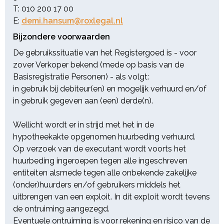
met toepassing van de Wet op
T: 010 200 17 00
belastingen van rechtsverkeer.
E:
demi.hansum@roxlegal.nl
Indien een ander tarief van
Bijzondere voorwaarden
toepassing is, omdat het
registergoed zal worden gebruikt
De gebruikssituatie van het Registergoed is - voor
als eigen woning; dan zal er bij de
zover Verkoper bekend (mede op basis van de
Belastingdienst bezwaar moeten
Basisregistratie Personen) - als volgt:
worden gemaakt. Ten aanzien van
in gebruik bij debiteur(en) en mogelijk verhuurd en/of
de veiling wordt steeds het tarief
in gebruik gegeven aan (een) derde(n).
van 8% toegepast.
Wellicht wordt er in strijd met het in de
Voor rekening van koper komt:
hypotheekakte opgenomen huurbeding verhuurd.
- het notarieel honorarium;
Op verzoek van de executant wordt voorts het
- de kadastrale kosten, alsmede de
huurbeding ingeroepen tegen alle ingeschreven
kosten van de kadastrale
entiteiten alsmede tegen alle onbekende zakelijke
recherches;
(onder)huurders en/of gebruikers middels het
- de eventuele ontruimingskosten;
uitbrengen van een exploit. In dit exploit wordt tevens
de ontruiming aangezegd.
De openbare executoriale verkoop
Eventuele ontruiming is voor rekening en risico van de